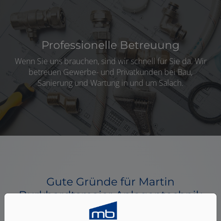
Professionelle Betreuung
Wenn Sie uns brauchen, sind wir schnell für Sie da. Wir
betreuen Gewerbe- und Privatkunden bei Bau,
Sanierung und Wartung in und um Salach.
Gute Gründe für Martin
Burkhardtsmaier Anlagentechnik
GmbH